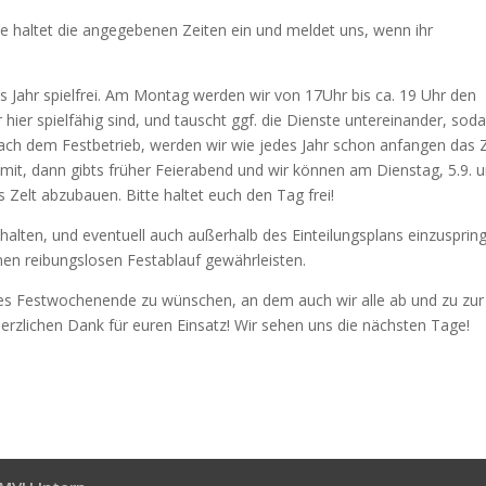
te haltet die angegebenen Zeiten ein und meldet uns, wenn ihr
es Jahr spielfrei. Am Montag werden wir von 17Uhr bis ca. 19 Uhr den
ier spielfähig sind, und tauscht ggf. die Dienste untereinander, sod
ch dem Festbetrieb, werden wir wie jedes Jahr schon anfangen das Z
t mit, dann gibts früher Feierabend und wir können am Dienstag, 5.9. 
Zelt abzubauen. Bitte haltet euch den Tag frei!
halten, und eventuell auch außerhalb des Einteilungsplans einzusprin
nen reibungslosen Festablauf gewährleisten.
nes Festwochenende zu wünschen, an dem auch wir alle ab und zu zur
zlichen Dank für euren Einsatz! Wir sehen uns die nächsten Tage!